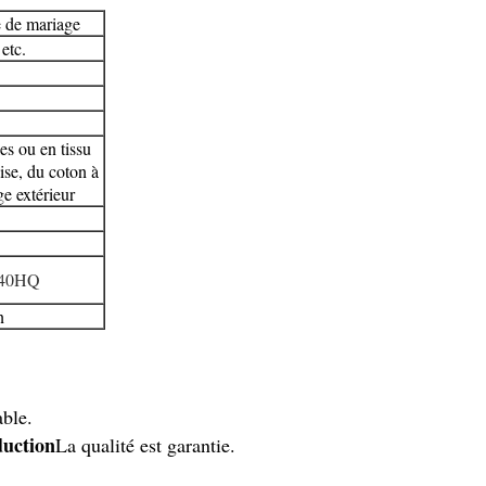
e de mariage
etc.
es ou en tissu
ise, du coton à
e extérieur
/ 40HQ
n
able.
duction
La qualité est garantie.