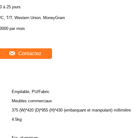
0 à 25 jours
/C, T/T, Western Union, MoneyGram
0000 par mois
Contactez
Empilable, PU/Fabric
Meubles commerciaux
375 (W)*420 (D)*955 (H)*430 (embarquant et manipulant) millimètre
4.5kg
Fer, aluminium