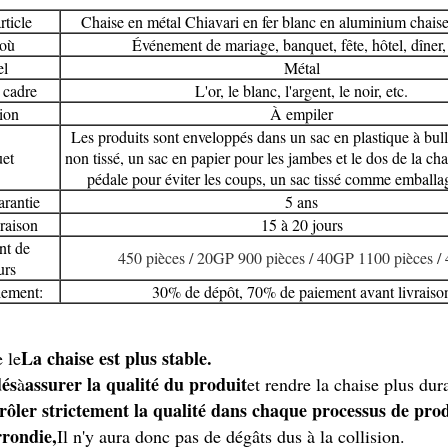
rticle
Chaise en métal Chiavari en fer blanc en aluminium chais
 où
Événement de mariage, banquet, fête, hôtel, dîner, 
el
Métal
 cadre
L'or, le blanc, l'argent, le noir, etc.
ion
À empiler
Les produits sont enveloppés dans un sac en plastique à bull
et
non tissé, un sac en papier pour les jambes et le dos de la cha
pédale pour éviter les coups, un sac tissé comme emballag
rantie
5 ans
vraison
15 à 20 jours
nt de
450 pièces / 20GP 900 pièces / 40GP 1100 pièces 
urs
ement:
30% de dépôt, 70% de paiement avant livraiso
La chaise est plus stable.
e le
dés
assurer la qualité du produit
à
et rendre la chaise plus dur
rôler strictement la qualité dans chaque processus de pro
rrondie,
Il n'y aura donc pas de dégâts dus à la collision.