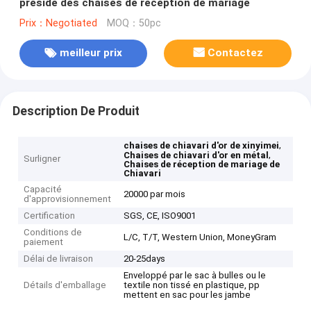
préside des chaises de réception de mariage
Prix：Negotiated
MOQ：50pc
meilleur prix
Contactez
Description De Produit
,
chaises de chiavari d'or de xinyimei
,
Chaises de chiavari d'or en métal
Surligner
Chaises de réception de mariage de
Chiavari
Capacité
20000 par mois
d'approvisionnement
Certification
SGS, CE, ISO9001
Conditions de
L/C, T/T, Western Union, MoneyGram
paiement
Délai de livraison
20-25days
Enveloppé par le sac à bulles ou le
Détails d'emballage
textile non tissé en plastique, pp
mettent en sac pour les jambe