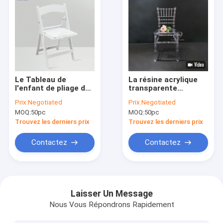
Le Tableau de
La résine acrylique
l'enfant de pliage de
transparente
résine et les chaises
moderne Chiavari
Prix:
Negotiated
Prix:
Negotiated
blanches de
d'enfants préside la
MOQ:
50pc
MOQ:
50pc
Wimbledon de
partie 3KG
chaises
d'événement
Trouvez les derniers prix
Trouvez les derniers prix
Contactez
Contactez
Maison
Produits
Laisser Un Message
Nous Vous Répondrons Rapidement
A propos de nous