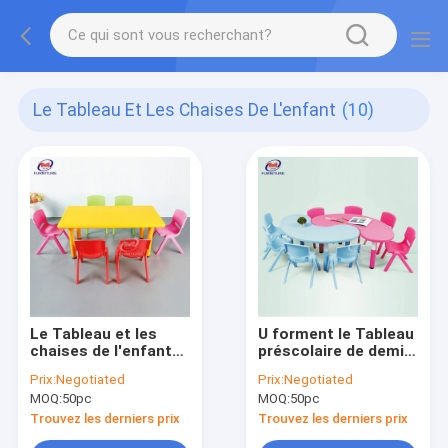
Le Tableau Et Les Chaises De L'enfant
(10)
Le Tableau et les
U forment le Tableau
chaises de l'enfant
préscolaire de demi-
préscolaire de
lune et président les
Prix:
Negotiated
Prix:
Negotiated
plastique d'enfant
chaises en plastique
MOQ:
50pc
MOQ:
50pc
d'ODM pour le jardin
des enfants pour le
d'enfants
jardin d'enfants
Trouvez les derniers prix
Trouvez les derniers prix