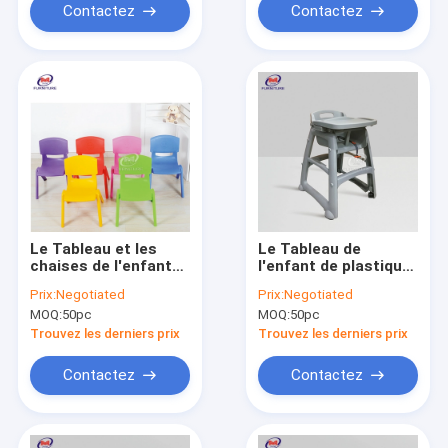
Contactez
Contactez
Le Tableau et les
Le Tableau de
chaises de l'enfant
l'enfant de plastique
de plastique
mobile portatif et le
Prix:
Negotiated
Prix:
Negotiated
empilable
bébé de chaises
MOQ:
50pc
MOQ:
50pc
ergonomique pour le
alimentant pour la
jardin d'enfants
salle à manger
Trouvez les derniers prix
Trouvez les derniers prix
préscolaire
Contactez
Contactez