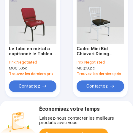
Le tube en métal a
Cadre Mini Kid
capitonné le Tableau
Chiavari Dining
de l'enfant de
Chairs en métal avec
Prix:
Negotiated
Prix:
Negotiated
verrouillage et
le coussin noir fixe
MOQ:
50pc
MOQ:
50pc
préside des sièges
pour l'église
Trouvez les derniers prix
Trouvez les derniers prix
Contactez
Contactez
Économisez votre temps
Laissez-nous contacter les meilleurs
produits avec vous.