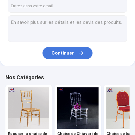
Visite d'usine
Contrôle de qualité
Contactez-nous
Demandez une citation
Continuer
VR
Nos Catégories
Épouser la chaise de Chiavari
Chaise de Chiavari de résine
Chaise de banquet d'hôtel
Chaises empilables d'église
Épouser la chaise de
Chaise de Chiavari de
Chaise de ban