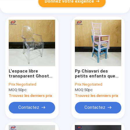
Donnez votre exigence
L'espace libre
Pp Chiavari des
transparent Ghost
petits enfants que
d'enfant de jardin
de plastique de jardin
Prix:
Negotiated
Prix:
Negotiated
d'enfants préside
d'enfants préside
MOQ:
50pc
MOQ:
50pc
avec des bras
pour des enfants
font la fête
Trouvez les derniers prix
Trouvez les derniers prix
Contactez
Contactez