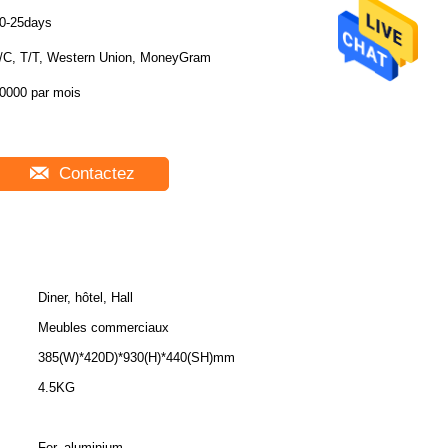
0-25days
/C, T/T, Western Union, MoneyGram
0000 par mois
Contactez
Diner, hôtel, Hall
Meubles commerciaux
385(W)*420D)*930(H)*440(SH)mm
4.5KG
Fer, aluminium