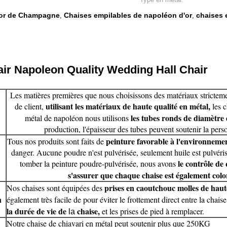
'or de Champagne
Chaises empilables de napoléon d'or
chaises 
,
,
ir Napoleon Quality Wedding Hall Chair
Les matières premières que nous choisissons des matériaux stricteme
utilisant les matériaux de haute qualité en métal,
de client,
les c
les tubes ronds de diamètr
métal de napoléon nous utilisons
production, l'épaisseur des tubes peuvent soutenir la pers
peinture favorable à l'environnemen
Tous nos produits sont faits de
danger. Aucune poudre n'est pulvérisée, seulement huile est pulvérisé
le contrôle de 
tomber la peinture poudre-pulvérisée, nous avons
s'assurer que chaque chaise est également colo
prises en caoutchouc molles de haut
Nos chaises sont équipées des
n
également très facile de pour éviter le frottement direct entre la chaise
la durée de vie de
chaise,
et les prises de pied à remplacer.
la
Notre chaise de chiavari en métal peut soutenir plus que 250KG