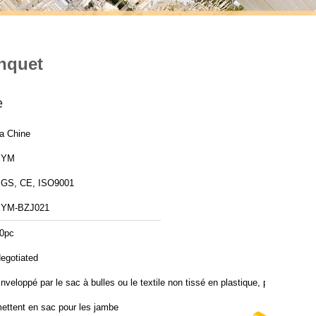
nquet
e
a Chine
XYM
GS, CE, ISO9001
YM-BZJ021
0pc
egotiated
nveloppé par le sac à bulles ou le textile non tissé en plastique, pp
ettent en sac pour les jambe