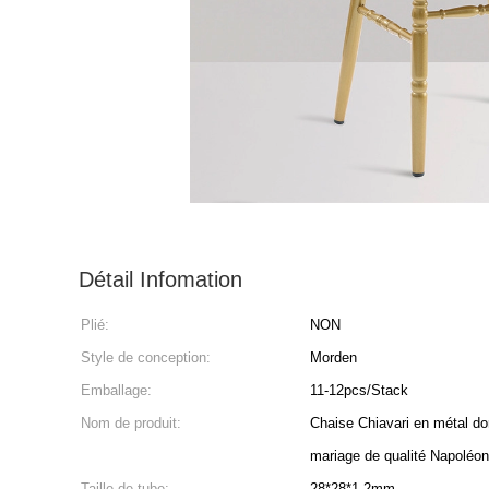
Détail Infomation
Plié:
NON
Style de conception:
Morden
Emballage:
11-12pcs/Stack
Nom de produit:
Chaise Chiavari en métal d
mariage de qualité Napoléon
Taille de tube:
28*28*1.2mm