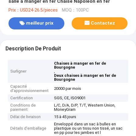
salle à manger en fer Chaise Napoléon en fer
Prix：USD24-26.5/pieces
MOQ：100PC
meilleur prix
Contactez
Description De Produit
Chaises à manger en fer de
Bourgogne
Surligner
,
Deux chaises à manger en fer de
Bourgogne
Capacité
20000 par mois
d'approvisionnement
Certification
SGS, CE, ISO9001
Conditions de
L/C, D/A, D/P, T/T, Western Union,
paiement
MoneyGram
Délai de livraison
15 à 45 jours
Enveloppé dans un sac à bulles en
Détails d'emballage
plastique ou un tissu non tissé, un sac
en pp pour les jambes et l