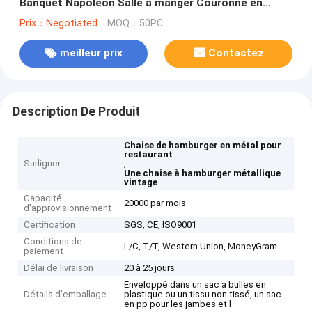
Banquet Napoléon Salle à manger Couronne en
aluminium Chaise en bambou
Prix：Negotiated
MOQ：50PC
meilleur prix
Contactez
Description De Produit
Chaise de hamburger en métal pour
restaurant
Surligner
,
Une chaise à hamburger métallique
vintage
Capacité
20000 par mois
d'approvisionnement
Certification
SGS, CE, ISO9001
Conditions de
L/C, T/T, Western Union, MoneyGram
paiement
Délai de livraison
20 à 25 jours
Enveloppé dans un sac à bulles en
Détails d'emballage
plastique ou un tissu non tissé, un sac
en pp pour les jambes et l