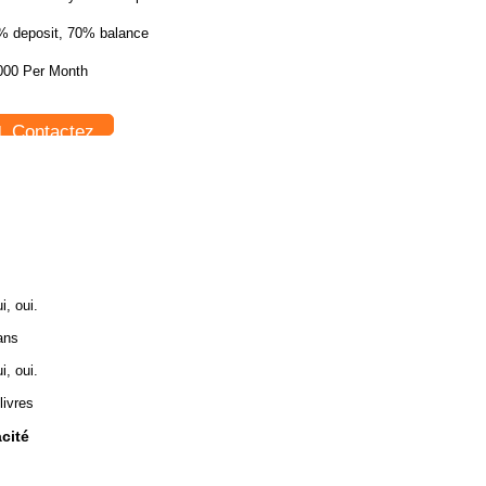
% deposit, 70% balance
000 Per Month
Contactez
i, oui.
ans
i, oui.
livres
cité