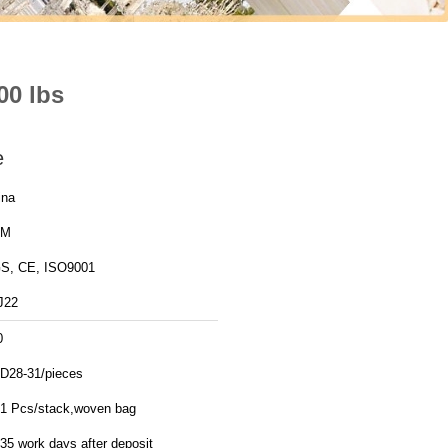
00 lbs
e
ina
YM
S, CE, ISO9001
J22
0
D28-31/pieces
11 Pcs/stack,woven bag
35 work days after deposit