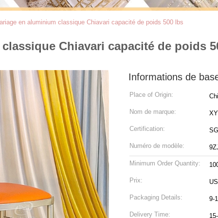
riage en aluminium classique Chiavari capacité de poids 500 lbs
classique Chiavari capacité de poids 5
Informations de bas
Place of Origin:
Ch
Nom de marque:
X
Certification:
SG
Numéro de modèle:
9Z
Minimum Order Quantity:
10
Prix:
US
Packaging Details:
9-
Delivery Time:
15-