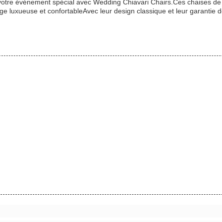
votre événement spécial avec Wedding Chiavari Chairs.Ces chaises de f
iège luxueuse et confortableAvec leur design classique et leur garanti