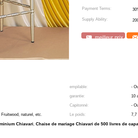
Payment Terms:
30
Supply Ability:
20
meilleur prix
empilable:
- Ou
garantie:
10 
Capitonné:
- Ou
, Fruitwood, naturel, etc.
Le poids:
7,7 
minium Chiavari
Chaise de mariage Chiavari de 500 livres de capa
,