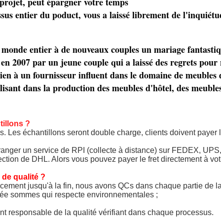
 projet, peut épargner votre temps
ssus entier du poduct, vous a laissé librement de l'inquiétu
e monde entier à de nouveaux couples un mariage fantastiq
en 2007 par un jeune couple qui a laissé des regrets pour
bien à un fournisseur influent dans le domaine de meubles
alisant dans la production des meubles d'hôtel, des meuble
illons ?
s. Les échantillons seront double charge, clients doivent payer 
anger un service de RPI (collecte à distance) sur FEDEX, UPS, D
ction de DHL. Alors vous pouvez payer le fret directement à votr
 de qualité ?
cement jusqu'à la fin, nous avons QCs dans chaque partie de la
yée sommes qui respecte environnementales ;
nt responsable de la qualité vérifiant dans chaque processus.