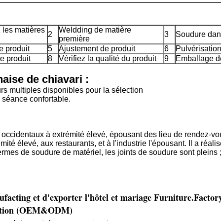
 les matières
Weldding de matière
2
3
Soudure dans
première
e produit
5
Ajustement de produit
6
Pulvérisation
e produit
8
Vérifiez la qualité du produit
9
Emballage de
aise de chiavari :
rs multiples disponibles pour la sélection
a séance confortable.
occidentaux à extrémité élevé, épousant des lieu de rendez-vous. 
é élevé, aux restaurants, et à l'industrie l'épousant. Il a réalisé 
rmes de soudure de matériel, les joints de soudure sont pleins ;
ufacting et d'exporter l'hôtel et mariage Furniture.Facto
lisation (OEM&ODM)