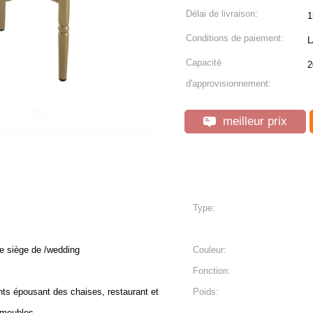
Délai de livraison:
1
Conditions de paiement:
L
Capacité
2
d'approvisionnement:
meilleur prix
Type:
 le siège de /wedding
Couleur:
Fonction:
ts épousant des chaises, restaurant et
Poids:
 meubles