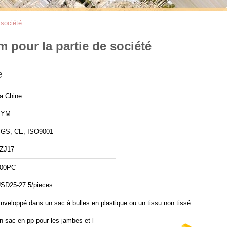
 société
m pour la partie de société
e
a Chine
XYM
GS, CE, ISO9001
ZJ17
00PC
SD25-27.5/pieces
nveloppé dans un sac à bulles en plastique ou un tissu non tissé,
n sac en pp pour les jambes et l