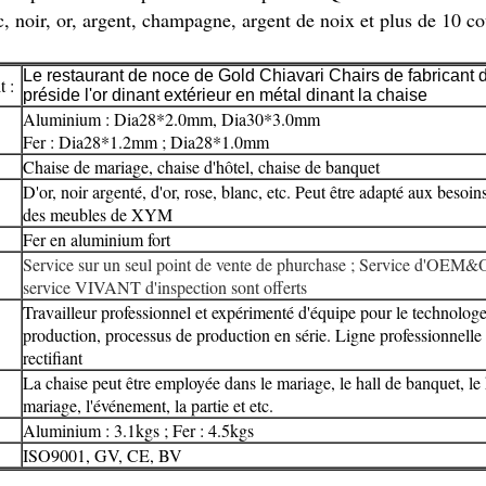
, noir, or, argent, champagne, argent de noix et plus de 10 cou
Le restaurant de noce de Gold Chiavari Chairs de fabricant
 :
préside l'or dinant extérieur en métal dinant la chaise
Aluminium : Dia28*2.0mm, Dia30*3.0mm
Fer : Dia28*1.2mm ; Dia28*1.0mm
Chaise de mariage, chaise d'hôtel, chaise de banquet
D'or, noir argenté, d'or, rose, blanc, etc. Peut être adapté aux besoin
des meubles de XYM
Fer en aluminium fort
Service sur un seul point de vente de phurchase ; Service d'OEM
service VIVANT d'inspection sont offerts
Travailleur professionnel et expérimenté d'équipe pour le technolog
production, processus de production en série. Ligne professionnelle
rectifiant
La chaise peut être employée dans le mariage, le hall de banquet, le 
mariage, l'événement, la partie et etc.
Aluminium : 3.1kgs ; Fer : 4.5kgs
ISO9001, GV, CE, BV