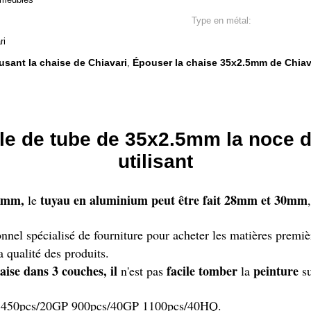
Type en métal:
ri
usant la chaise de Chiavari
Épouser la chaise 35x2.5mm de Chiav
,
ille de tube de 35x2.5mm la noce
utilisant
28mm,
tuyau en aluminium peut être fait 28mm et 30mm
le
onnel spécialisé de fourniture pour acheter les matières premi
a qualité des produits.
aise dans 3 couches, il
facile tomber
peinture
n'est pas
la
su
, 450pcs/20GP 900pcs/40GP 1100pcs/40HQ.