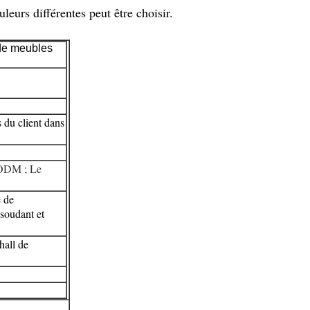
leurs différentes peut être choisir.
 de meubles
s du client dans
&ODM ; Le
e de
 soudant et
hall de