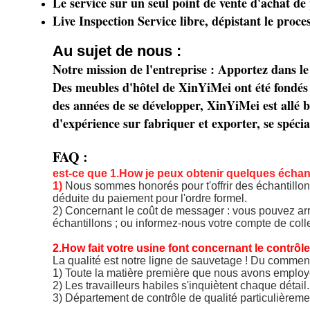
Le service sur un seul point de vente d'achat de
Live Inspection Service libre, dépistant le proce
Au sujet de nous :
Notre mission de l'entreprise : Apportez dans l
Des meubles d'hôtel de XinYiMei ont été fondés 
des années de se développer, XinYiMei est allé 
d'expérience sur fabriquer et exporter, se spéci
FAQ :
est-ce que 1.How je peux obtenir quelques échant
1) 
Nous sommes honorés pour t'offrir des échantillon
déduite du paiement pour l'ordre formel.
2) Concernant le coût de messager : vous pouvez arr
échantillons ; ou informez-nous votre compte de colle
2.How fait votre usine font concernant le contrôle
La qualité est notre ligne de sauvetage ! Du commen
1) Toute la matière première que nous avons emplo
2) Les travailleurs habiles s'inquiètent chaque détail.
3) Département de contrôle de qualité particulièreme