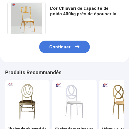
L'or Chiavari de capacité de
poids 400kg préside épouser la
taille blanche de tube du coussin
28x1.2mm
Continuer
Produits Recommandés
Chaise de chiavari de
Chaise de mariage en
Métaux sur me