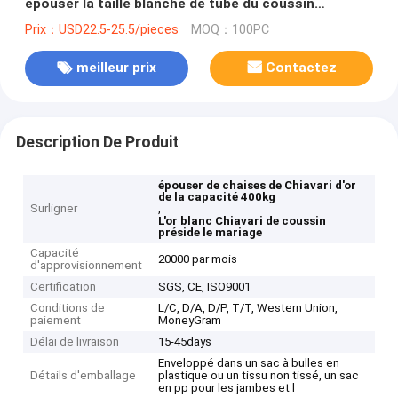
épouser la taille blanche de tube du coussin
28x1.2mm
Prix：USD22.5-25.5/pieces
MOQ：100PC
meilleur prix
Contactez
Description De Produit
épouser de chaises de Chiavari d'or
de la capacité 400kg
Surligner
,
L'or blanc Chiavari de coussin
préside le mariage
Capacité
20000 par mois
d'approvisionnement
Certification
SGS, CE, ISO9001
Conditions de
L/C, D/A, D/P, T/T, Western Union,
paiement
MoneyGram
Délai de livraison
15-45days
Enveloppé dans un sac à bulles en
Détails d'emballage
plastique ou un tissu non tissé, un sac
en pp pour les jambes et l