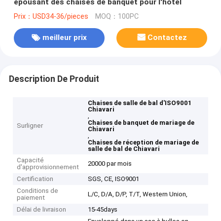
épousant des chaises de banquet pour l'hôtel
Prix：USD34-36/pieces
MOQ：100PC
meilleur prix
Contactez
Description De Produit
Chaises de salle de bal d'ISO9001
Chiavari
,
Chaises de banquet de mariage de
Surligner
Chiavari
,
Chaises de réception de mariage de
salle de bal de Chiavari
Capacité
20000 par mois
d'approvisionnement
Certification
SGS, CE, ISO9001
Conditions de
L/C, D/A, D/P, T/T, Western Union,
paiement
Délai de livraison
15-45days