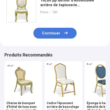
10Lbs pp autour d'Assemblée
arrière de tapisserie
d'ameublement d'éponge de
Price： 100
densité de princesse Chair With
High
Continuer
Produits Recommandés
Chaise de banquet
Cadre l'épousant
Éponge à haut
d'hôtel de luxe avec
arrière de basculage
densité de bas