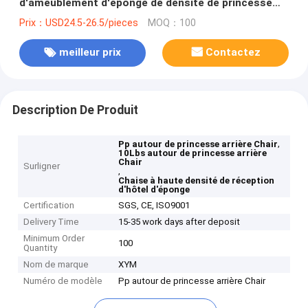
d'ameublement d'éponge de densité de princesse
Chair With High
Prix：USD24.5-26.5/pieces
MOQ：100
meilleur prix
Contactez
Description De Produit
,
Pp autour de princesse arrière Chair
10Lbs autour de princesse arrière
Chair
Surligner
,
Chaise à haute densité de réception
d'hôtel d'éponge
Certification
SGS, CE, ISO9001
Delivery Time
15-35 work days after deposit
Minimum Order
100
Quantity
Nom de marque
XYM
Numéro de modèle
Pp autour de princesse arrière Chair