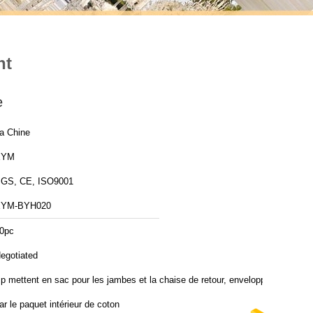
nt
e
a Chine
XYM
GS, CE, ISO9001
XYM-BYH020
0pc
egotiated
p mettent en sac pour les jambes et la chaise de retour, enveloppé
ar le paquet intérieur de coton