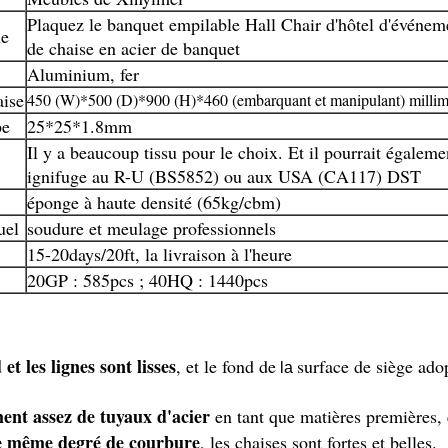
Plaquez le banquet empilable Hall Chair d'hôtel d'événeme
le
de chaise en acier de banquet
Aluminium, fer
aise
450 (W)*500 (D)*900 (H)*460 (embarquant et manipulant) millim
be
25*25*1.8mm
Il y a beaucoup tissu pour le choix. Et il pourrait égaleme
ignifuge au R-U (BS5852) ou aux USA (CA117) DST
éponge à haute densité (65kg/cbm)
uel
soudure et meulage professionnels
15-20days/20ft, la livraison à l'heure
20GP : 585pcs ; 40HQ : 1440pcs
t les lignes sont lisses
, et le fond de
surface de siège adop
la
ent assez de tuyaux d'acier
en tant que matières premières,
le même degré de courbure
, les chaises sont fortes et belles.