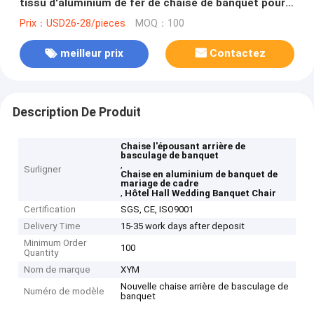
tissu d'aluminium de fer de chaise de banquet pour
l'hôtel Hall
Prix：USD26-28/pieces
MOQ：100
meilleur prix
Contactez
Description De Produit
Chaise l'épousant arrière de
basculage de banquet
,
Surligner
Chaise en aluminium de banquet de
mariage de cadre
,
Hôtel Hall Wedding Banquet Chair
Certification
SGS, CE, ISO9001
Delivery Time
15-35 work days after deposit
Minimum Order
100
Quantity
Nom de marque
XYM
Nouvelle chaise arrière de basculage de
Numéro de modèle
banquet