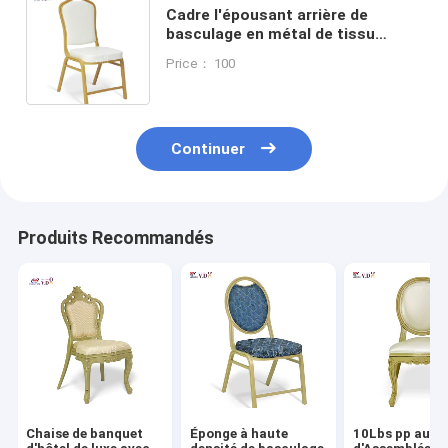
Cadre l'épousant arrière de
basculage en métal de tissu
d'aluminium de fer de chaise de
Price： 100
banquet pour l'hôtel Hall
Continuer
Produits Recommandés
Chaise de banquet
Éponge à haute
10Lbs pp auto