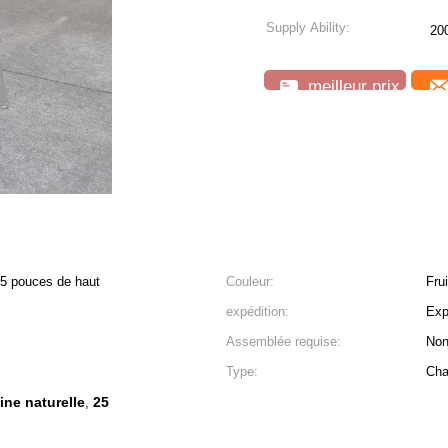
Supply Ability:
20
meilleur prix
,5 pouces de haut
Couleur:
Fru
expédition:
Exp
Assemblée requise:
No
Type:
Cha
ine naturelle
25
,