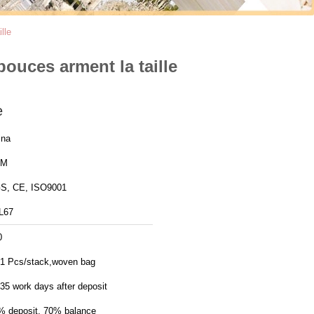
lle
pouces arment la taille
e
ina
YM
S, CE, ISO9001
L67
0
11 Pcs/stack,woven bag
35 work days after deposit
% deposit, 70% balance