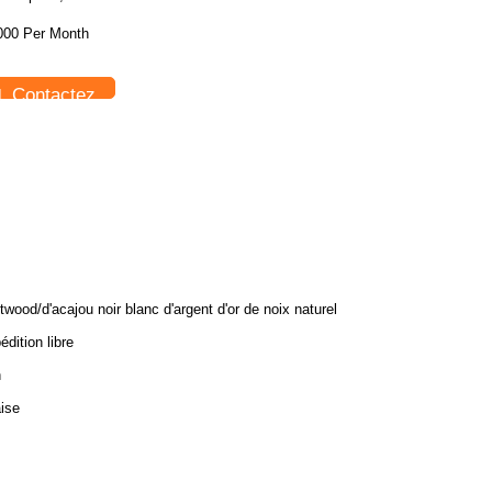
000 Per Month
Contactez
itwood/d'acajou noir blanc d'argent d'or de noix naturel
édition libre
n
ise