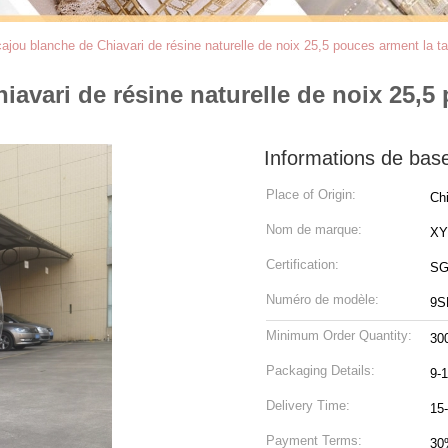
ajou blanche de Chiavari de résine naturelle de noix 25,5 pouces arment la tai
avari de résine naturelle de noix 25,5 
Informations de bas
Place of Origin:
Ch
Nom de marque:
X
Certification:
SG
Numéro de modèle:
9S
Minimum Order Quantity:
30
Packaging Details:
9-
Delivery Time:
15-
Payment Terms:
30