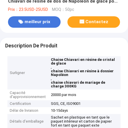
Chiavari de résine de dos de Napoléon de glace pour
épouser
Prix：23.5USD-25USD
MOQ：50pc
meilleur prix
Contactez
Description De Produit
Chaise Chiavari en résine de cristal
de glace
,
chaise Chiavari en résine à dossier
Surligner
Napoléon
,
chaise chiavari de mariage de
charge 300KG
Capacité
20000 par mois
d'approvisionnement
Certification
SGS, CE, ISO9001
Délai de livraison
10-15days
Sachet en plastique en tant que le
Détails d'emballage
paquet intérieur et carton de papier
fort en tant que paquet exte