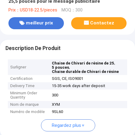
25,5 pouces pour le message publicitaire
Prix：USD18-22.5/pieces
MOQ：300
meilleur prix
Contactez
Description De Produit
,
Chaise de Chivari de résine de 25
Surligner
,
5 pouces
Chaise durable de Chivari de résine
Certification
SGS, CE, ISO9001
Delivery Time
15-35 work days after deposit
Minimum Order
300
Quantity
Nom de marque
XYM
Numéro de modèle
9SL60
Regardez plus