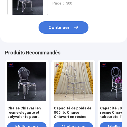
pouces pour le message
Price： 300
publicitaire
Continuer
Produits Recommandés
Chaise Chiavari en
Capacité de poids de
Capacité 800 l
résine élégante et
800 lb. Chaise
résine Chiavar
polyvalente pour
Chiavari en résine
tabourets 17,
salles de banquet 10
pouces hauteu
ans de garantie
siège Pas beso
Meilleur prix
Meilleur prix
Meilleur p