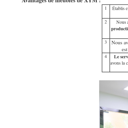
Avantages de meubles de XYM :
1
Établis 
2
Nous a
product
3
Nous av
est
4
Le serv
avons la c