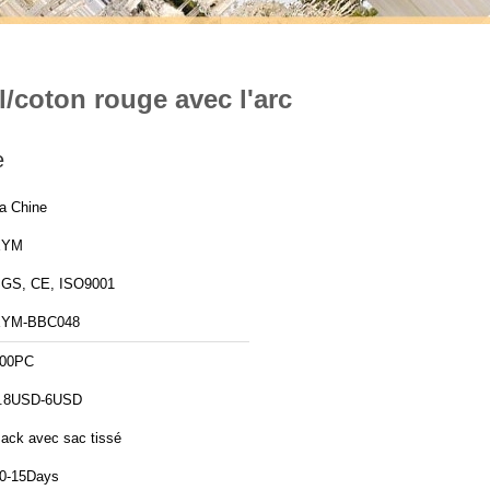
l/coton rouge avec l'arc
e
a Chine
XYM
GS, CE, ISO9001
XYM-BBC048
00PC
.8USD-6USD
ack avec sac tissé
0-15Days