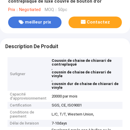
contreplaqué de luxe couvre de bouton d'or
Prix：Negotiated
MOQ：50pc
meilleur prix
Contactez
Description De Produit
Coussin de chaise de chiavari de
contreplaqué
,
coussin de chaise de chiavari de
Surligner
vinyle
,
coussin dur de chaise de chiavari de
vinyle
Capacité
20000 par mois
d'approvisionnement
Certification
SGS, CE, ISO9001
Conditions de
L/C, T/T, Western Union,
paiement
Délai de livraison
7-10days