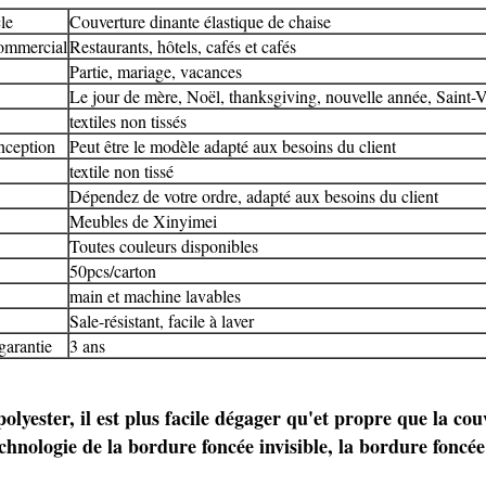
le
Couverture dinante élastique de chaise
ommercial
Restaurants, hôtels, cafés et cafés
Partie, mariage, vacances
Le jour de mère, Noël, thanksgiving, nouvelle année, Saint-V
textiles non tissés
nception
Peut être le modèle adapté aux besoins du client
textile non tissé
Dépendez de votre ordre, adapté aux besoins du client
Meubles de
Xinyimei
Toutes couleurs disponibles
50pcs/carton
main et machine lavables
Sale-résistant, facile à laver
garantie
3 ans
olyester, il est plus facile dégager qu'et propre que la co
hnologie de la bordure foncée invisible, la bordure foncée 