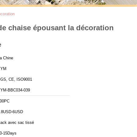
écoration
 de chaise épousant la décoration
e
a Chine
XYM
GS, CE, ISO9001
YM-BBC034-039
00PC
.8USD-6USD
ack avec sac tissé
0-15Days