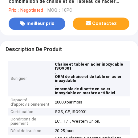
combinaison de chaise et de Tableau de l'acier
inoxydable ISO9001
Prix：Negotiated
MOQ：10PC
meilleur prix
Contactez
Description De Produit
Chaise et table en acier inoxydable
ISO9001
,
OEM de chaise et de table en acier
Surligner
inoxydable
,
ensemble de dinette en acier
inoxydable en marbre artificiel
Capacité
20000 par mois
d'approvisionnement
Certification
SGS, CE, ISO9001
Conditions de
LC, , T/T, Western Union,
paiement
Délai de livraison
20-25 jours