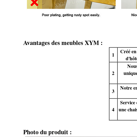
Avantages des meubles XYM :
Créé en
1
d'hôt
Nous
2
uniqu
Notre en
3
Service 
4
une chais
Photo du produit :