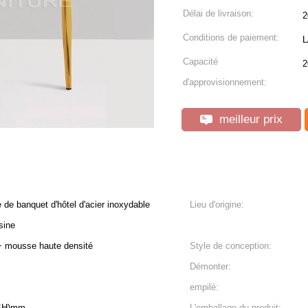
Délai de livraison:
2
Conditions de paiement:
L
Capacité
2
d'approvisionnement:
meilleur prix
 de banquet d'hôtel d'acier inoxydable
Lieu d'origine:
sine
 + mousse haute densité
Style de conception:
Démonter:
empilé:
(SH)mm
L'emballage du produit: