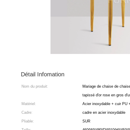
Détail Infomation
Nom du produit:
Mariage de chaise de chaise
tapissé d'or rose en gros d'u
Matériel:
Acier inoxydable + cuir PU
Cadre:
cadre en acier inoxydable
Pliable:
SUR
Taille:
460(W)*480(D)*910(H)*450