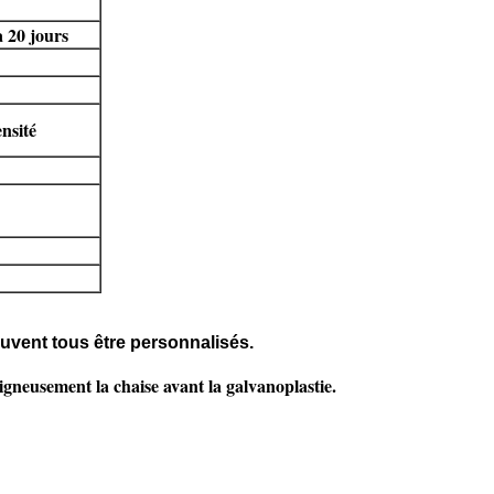
à 20 jours
nsité
euvent tous être personnalisés.
oigneusement la chaise avant la galvanoplastie.