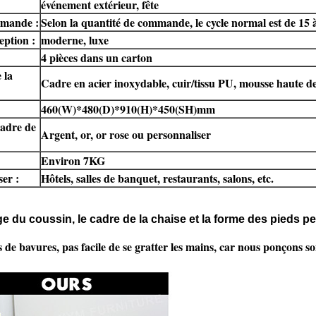
événement extérieur, fête
mmande :
Selon la quantité de commande, le cycle normal est de 15 
eption :
moderne, luxe
4 pièces dans un carton
 la
Cadre en acier inoxydable, cuir/tissu PU, mousse haute de
460(W)*480(D)*910(H)*450(SH)mm
adre de
Argent, or, or rose ou personnaliser
:
Environ 7KG
ser :
Hôtels, salles de banquet, restaurants, salons, etc.
e du coussin, le cadre de la chaise et la forme des pieds p
s de bavures, pas facile de se gratter les mains, car nous ponçons s