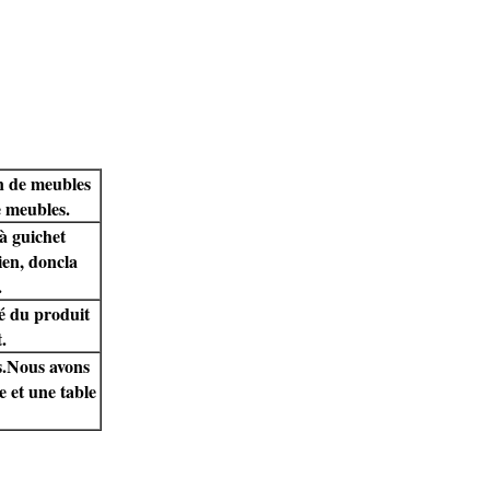
on de meubles
e meubles.
à guichet
ien, donc
la
.
ité du produit
.
s.Nous avons
e et une table