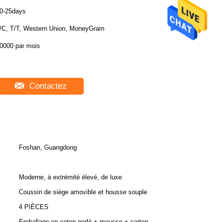
0-25days
/C, T/T, Western Union, MoneyGram
0000 par mois
Contactez
Foshan, Guangdong
Moderne, à extrémité élevé, de luxe
Coussin de siège amovible et housse souple
4 PIÈCES
Emballage en coton perlé + mousse + carton