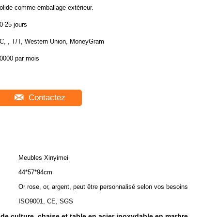
olide comme emballage extérieur.
0-25 jours
C, , T/T, Western Union, MoneyGram
0000 par mois
Contactez
Meubles Xinyimei
44*57*94cm
Or rose, or, argent, peut être personnalisé selon vos besoins
ISO9001, CE, SGS
de culture
chaise et table en acier inoxydable en marbre
,