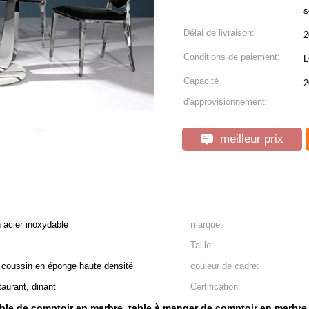
s
Délai de livraison:
2
Conditions de paiement:
L
Capacité
2
d'approvisionnement:
meilleur prix
 acier inoxydable
marque:
Taille:
 coussin en éponge haute densité
couleur de cadre:
taurant, dinant
Certification:
ble de comptoir en marbre
table à manger de comptoir en marbre 
,