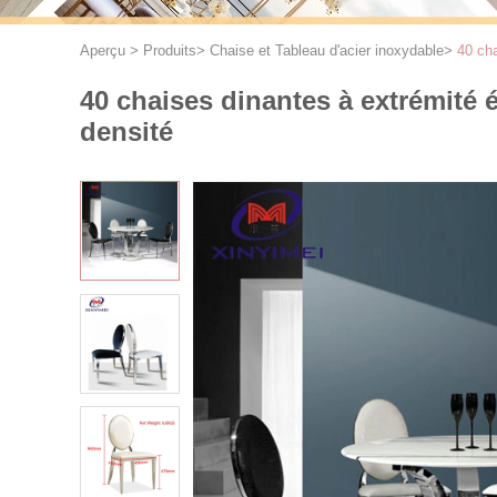
Aperçu
>
Produits
>
Chaise et Tableau d'acier inoxydable
>
40 cha
40 chaises dinantes à extrémité 
densité