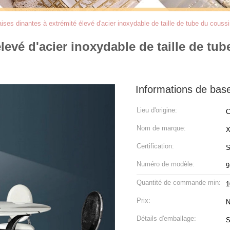
ises dinantes à extrémité élevé d'acier inoxydable de taille de tube du cous
élevé d'acier inoxydable de taille de 
Informations de bas
Lieu d'origine:
C
Nom de marque:
Certification:
S
Numéro de modèle:
9
Quantité de commande min:
1
Prix:
N
Détails d'emballage:
S