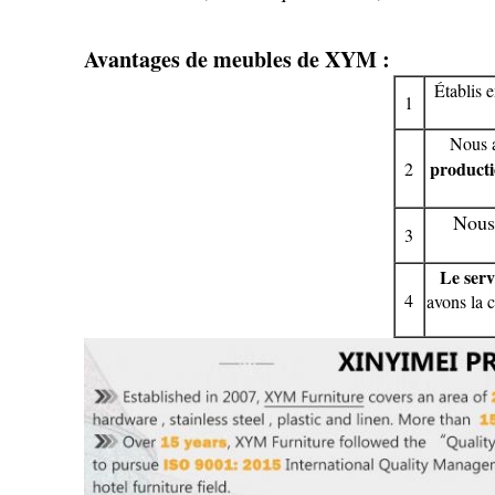
Avantages de meubles de XYM :
Établis 
1
Nous a
product
2
Nous 
3
Le serv
4
avons la c