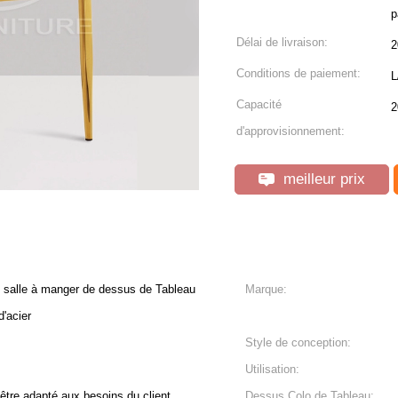
p
Délai de livraison:
2
Conditions de paiement:
L
Capacité
2
d'approvisionnement:
meilleur prix
e salle à manger de dessus de Tableau
Marque:
d'acier
Style de conception:
Utilisation:
t être adapté aux besoins du client
Dessus Colo de Tableau: