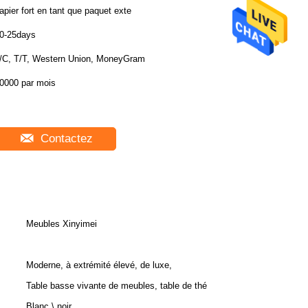
apier fort en tant que paquet exte
0-25days
/C, T/T, Western Union, MoneyGram
0000 par mois
Contactez
Meubles Xinyimei
Moderne, à extrémité élevé, de luxe,
Table basse vivante de meubles, table de thé
Blanc \ noir