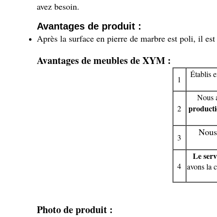
avez besoin.
Avantages de produit :
Après la surface en pierre de marbre est poli, il es
Avantages de meubles de XYM :
Établis 
1
Nous a
product
2
Nous 
3
Le serv
4
avons la c
Photo de produit :