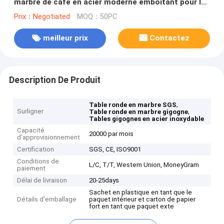
marbre de café en acier moderne emboîtant pour le
salon
Prix：Negotiated
MOQ：50PC
meilleur prix
Contactez
Description De Produit
,
Table ronde en marbre SGS
Surligner
,
Table ronde en marbre gigogne
Tables gigognes en acier inoxydable
Capacité
20000 par mois
d'approvisionnement
Certification
SGS, CE, ISO9001
Conditions de
L/C, T/T, Western Union, MoneyGram
paiement
Délai de livraison
20-25days
Sachet en plastique en tant que le
Détails d'emballage
paquet intérieur et carton de papier
fort en tant que paquet exte