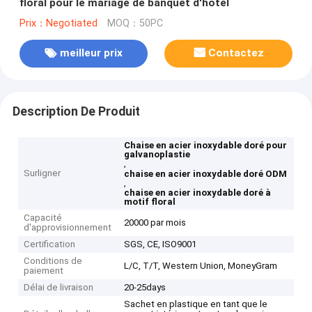
floral pour le mariage de banquet d'hôtel
Prix：Negotiated
MOQ：50PC
meilleur prix
Contactez
Description De Produit
Chaise en acier inoxydable doré pour
galvanoplastie
,
Surligner
chaise en acier inoxydable doré ODM
,
chaise en acier inoxydable doré à
motif floral
Capacité
20000 par mois
d'approvisionnement
Certification
SGS, CE, ISO9001
Conditions de
L/C, T/T, Western Union, MoneyGram
paiement
Délai de livraison
20-25days
Sachet en plastique en tant que le