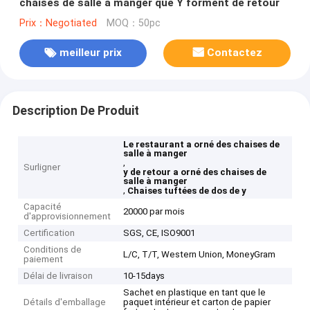
chaises de salle à manger que Y forment de retour
Prix：Negotiated
MOQ：50pc
meilleur prix
Contactez
Description De Produit
Le restaurant a orné des chaises de
salle à manger
,
Surligner
y de retour a orné des chaises de
salle à manger
,
Chaises tuftées de dos de y
Capacité
20000 par mois
d'approvisionnement
Certification
SGS, CE, ISO9001
Conditions de
L/C, T/T, Western Union, MoneyGram
paiement
Délai de livraison
10-15days
Sachet en plastique en tant que le
Détails d'emballage
paquet intérieur et carton de papier