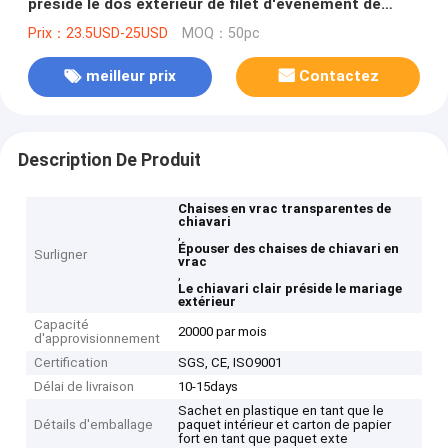
préside le dos extérieur de filet d'événement de
mariage
Prix：23.5USD-25USD
MOQ：50pc
meilleur prix
Contactez
Description De Produit
Chaises en vrac transparentes de
chiavari
,
Épouser des chaises de chiavari en
Surligner
vrac
,
Le chiavari clair préside le mariage
extérieur
Capacité
20000 par mois
d'approvisionnement
Certification
SGS, CE, ISO9001
Délai de livraison
10-15days
Sachet en plastique en tant que le
Détails d'emballage
paquet intérieur et carton de papier
fort en tant que paquet exte