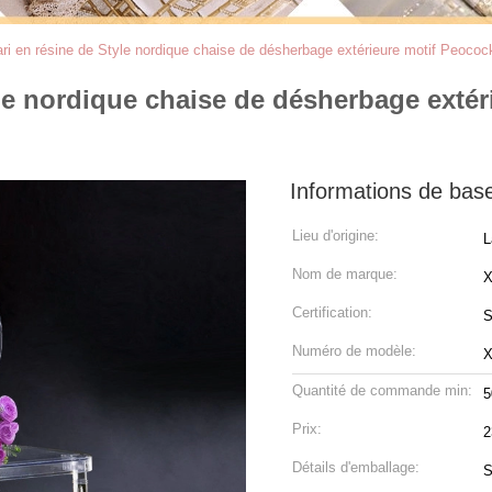
ri en résine de Style nordique chaise de désherbage extérieure motif Peocock
yle nordique chaise de désherbage exté
Informations de bas
Lieu d'origine:
L
Nom de marque:
Certification:
S
Numéro de modèle:
X
Quantité de commande min:
5
Prix:
2
Détails d'emballage:
S