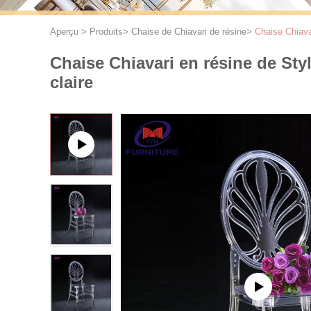
Aperçu
>
Produits
>
Chaise de Chiavari de résine
>
Chaise Chiava
Chaise Chiavari en résine de St
claire