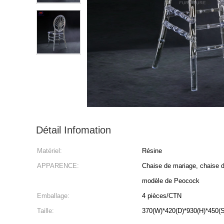
Détail Infomation
Matériel:
Résine
APPARENCE:
Chaise de mariage, chaise d'événement, Ch
modèle de Peocock
Emballage:
4 pièces/CTN
Taille:
370(W)*420(D)*930(H)*450