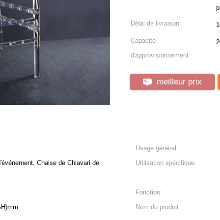
p
Délai de livraison:
1
Capacité
2
d'approvisionnement:
meilleur prix
Usage général:
aise de Chiavari de
Utilisation spécifique:
Fonction:
(SH)mm
Nom du produit: