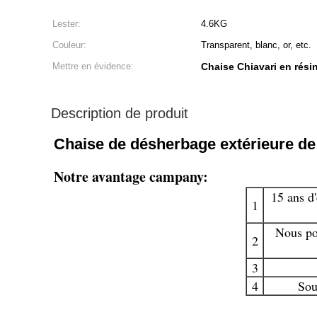
Lester:
4.6KG
Couleur:
Transparent, blanc, or, etc.
Mettre en évidence:
Chaise Chiavari en résin
Description de produit
Chaise de désherbage extérieure de 
Notre avantage campany:
15 ans d'
1
Nous pou
2
3
4
Sou