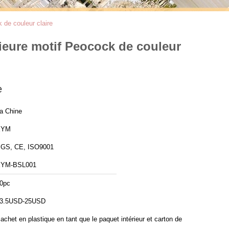
 de couleur claire
rieure motif Peocock de couleur
e
a Chine
XYM
GS, CE, ISO9001
YM-BSL001
0pc
3.5USD-25USD
achet en plastique en tant que le paquet intérieur et carton de