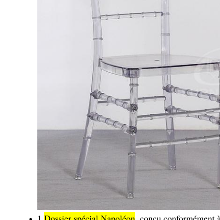
1.
Dossier spécial Napoléon
, conçu conformément à