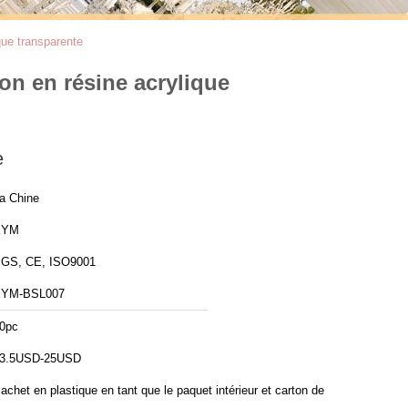
que transparente
on en résine acrylique
e
a Chine
XYM
GS, CE, ISO9001
YM-BSL007
0pc
3.5USD-25USD
achet en plastique en tant que le paquet intérieur et carton de