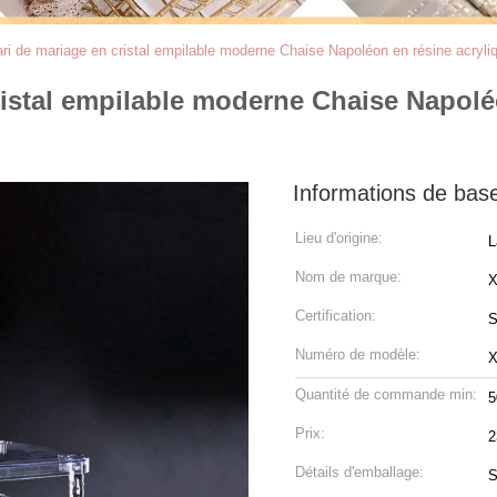
ri de mariage en cristal empilable moderne Chaise Napoléon en résine acryli
ristal empilable moderne Chaise Napolé
Informations de bas
Lieu d'origine:
L
Nom de marque:
Certification:
S
Numéro de modèle:
X
Quantité de commande min:
5
Prix:
2
Détails d'emballage:
S