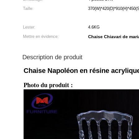
Taille:
370(W)*420(D)*910(H)*450
Lester:
4.6KG
Mettre en évidence:
Chaise Chiavari de mari
Description de produit
Chaise Napoléon en résine acryliqu
Photo du produit :