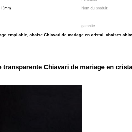
(SH)mm
Nom du produit:
garantie:
age empilable
chaise Chiavari de mariage en cristal
chaises chia
,
,
e transparente Chiavari de mariage en crist