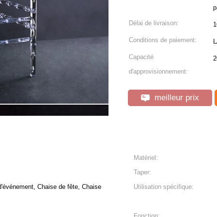
p
Délai de livraison:
1
Conditions de paiement:
L
Capacité
2
d'approvisionnement:
meilleur prix
Matériel:
Taper:
d'événement, Chaise de fête, Chaise
Utilisation spécifique:
Fonction: