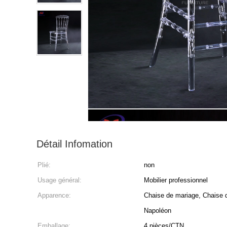
Détail Infomation
Plié:
non
Usage général:
Mobilier professionnel
Apparence:
Chaise de mariage, Chaise 
Napoléon
Emballage:
4 pièces/CTN