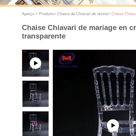
Aperçu
>
Produits
>
Chaise de Chiavari de résine
>
Chaise Chiava
Chaise Chiavari de mariage en c
transparente