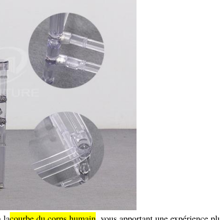
 la
courbe du corps humain
, vous apportant une expérience pl