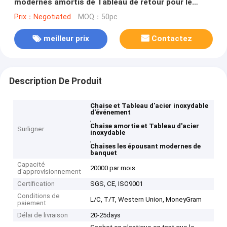
modernes amortis de Tableau de retour pour le
mariage de banquet
Prix：Negotiated
MOQ：50pc
meilleur prix
Contactez
Description De Produit
Chaise et Tableau d'acier inoxydable
d'événement
,
Chaise amortie et Tableau d'acier
Surligner
inoxydable
,
Chaises les épousant modernes de
banquet
Capacité
20000 par mois
d'approvisionnement
Certification
SGS, CE, ISO9001
Conditions de
L/C, T/T, Western Union, MoneyGram
paiement
Délai de livraison
20-25days