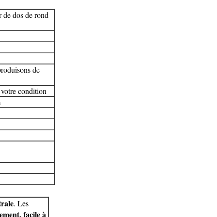
ar de dos de rond
produisons de
 votre condition
m
trale
. Les
ment, facile à