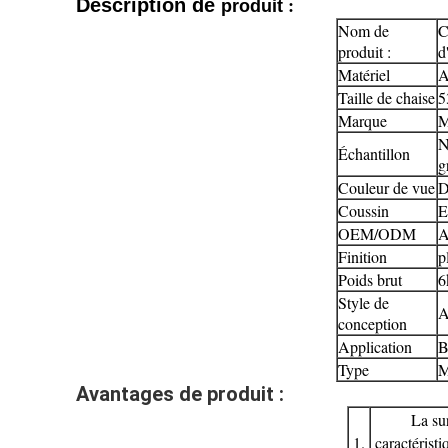
:
Description de
produit
Nom de
C
produit :
d
Matériel
A
Taille de chaise
5
Marque
M
N
Échantillon
g
Couleur de vue
D
Coussin
E
OEM/ODM
A
Finition
p
Poids brut
6
Style de
A
conception
Application
B
Type
M
Avantages de produit :
La su
1.
caractéristi