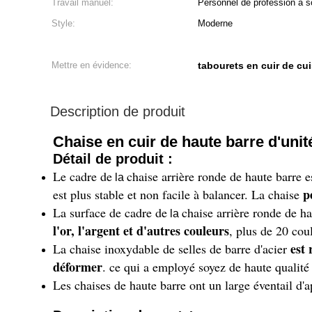
Travail manuel:
Personnel de profession à sou
Style:
Moderne
Mettre en évidence:
tabourets en cuir de cui
Description de produit
Chaise en cuir de haute barre d'unit
Détail de produit :
Le cadre de
chaise arrière ronde de haute barre e
la
p
est plus stable et non facile à balancer. La chaise
La surface de cadre de
chaise arrière ronde de h
la
l'or, l'argent et d'autres couleurs
, plus de 20 cou
est 
La chaise inoxydable de selles de barre d'acier
déformer
. ce qui a employé soyez de haute qualité
Les chaises de haute barre ont un large éventail d'