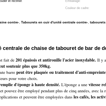
der et rectifier.
Emballage:
Couleur de cadre:
sine contre-
Tabourets en cuir d'unité centrale contre-
tabourets
,
,
é centrale de chaise de tabouret de bar de 
201 épaissis et antirouille l'acier inoxydable.
st fait de
Il y 
eut soutenir plus que 350kg.
peut être plaquée ou traitement d'anti-empreinte 
aute barre
leurs pour votre choix.
remplie d'éponge à haute densité.
vitesse r
L'éponge a une
 et pouvez être employé pendant plus de cinq années, avec la r
les cafés, les acti
applications et peuvent être employées dans