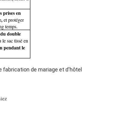
s prises en
e,
et protéger
ong temps.
 du double
 le sac tissé en
on pendant le
e fabrication de mariage et d'hôtel
siez