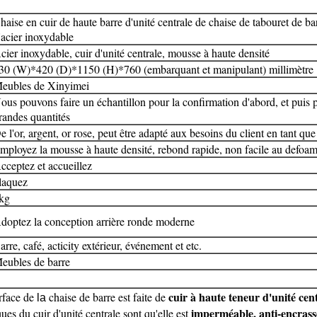
haise en cuir de haute barre d'unité centrale de chaise de tabouret de b
'acier inoxydable
cier inoxydable, cuir d'unité centrale, mousse à haute densité
30 (W)*420 (D)*1150 (H)*760 (embarquant et manipulant) millimètre
eubles de Xinyimei
ous pouvons faire un échantillon pour la confirmation d'abord, et puis 
randes quantités
e l'or, argent, or rose, peut être adapté aux besoins du client en tant que
mployez la mousse à haute densité,
rebond rapide,
non facile au defoa
cceptez et accueillez
laquez
kg
doptez la conception arrière ronde moderne
arre, café, acticity extérieur, événement et etc.
eubles de barre
cuir à haute teneur d'unité cen
rface de
chaise de barre est faite de
la
imperméable, anti-encrasse
ques du cuir d'unité centrale sont qu'elle est