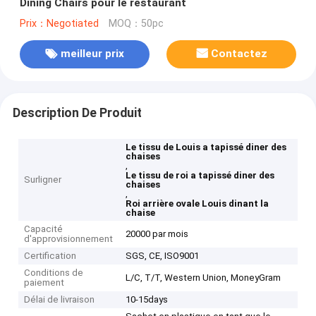
Dining Chairs pour le restaurant
Prix：Negotiated
MOQ：50pc
meilleur prix
Contactez
Description De Produit
Le tissu de Louis a tapissé diner des
chaises
,
Le tissu de roi a tapissé diner des
Surligner
chaises
,
Roi arrière ovale Louis dinant la
chaise
Capacité
20000 par mois
d'approvisionnement
Certification
SGS, CE, ISO9001
Conditions de
L/C, T/T, Western Union, MoneyGram
paiement
Délai de livraison
10-15days