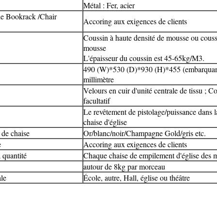
Métal : Fer, acier
de Bookrack /Chair
Accoring aux exigences de clients
Coussin à haute densité de mousse ou cous
mousse
L'épaisseur du coussin est 45-65kg/M3.
490 (W)*530 (D)*930 (H)*455 (embarquant
millimètre
Velours en cuir d'unité centrale de tissu ; 
facultatif
Le revêtement de pistolage/puissance dans l
chaise d'église
 de chaise
Or/blanc/noir/Champagne Gold/gris etc.
e
Accoring aux exigences de clients
 quantité
Chaque chaise de empilement d'église des 
autour de 8kg par morceau
ale
École, autre, Hall, église ou théâtre