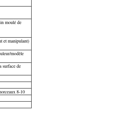
sin moulé de
 et manipulant)
Couleur/modèle
a surface de
morceaux 8-10