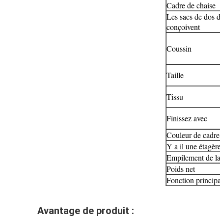
Cadre de chaise
Les sacs de dos 
conçoivent
Coussin
Taille
Tissu
Finissez avec
Couleur de cadre
Y a il une étagèr
Empilement de la
Poids net
Fonction princip
Avantage de produit :