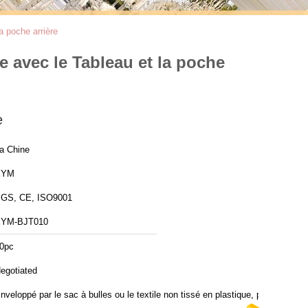
a poche arrière
e avec le Tableau et la poche
e
a Chine
XYM
GS, CE, ISO9001
YM-BJT010
0pc
egotiated
nveloppé par le sac à bulles ou le textile non tissé en plastique, pp