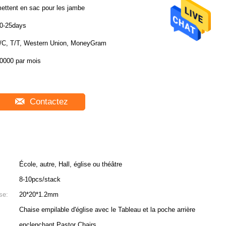
ettent en sac pour les jambe
0-25days
/C, T/T, Western Union, MoneyGram
0000 par mois
Contactez
École, autre, Hall, église ou théâtre
8-10pcs/stack
se:
20*20*1.2mm
Chaise empilable d'église avec le Tableau et la poche arrière
enclenchant Pastor Chairs