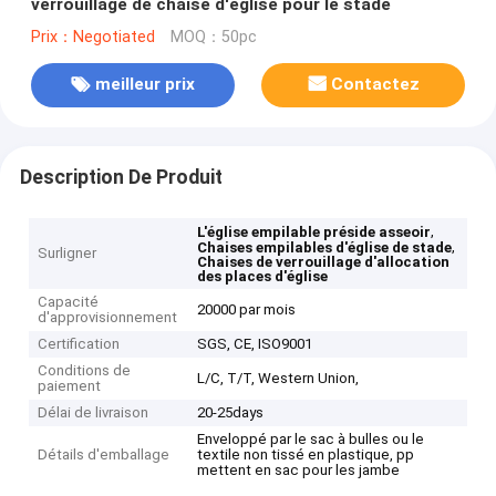
verrouillage de chaise d'église pour le stade
Prix：Negotiated
MOQ：50pc
meilleur prix
Contactez
Description De Produit
,
L'église empilable préside asseoir
,
Chaises empilables d'église de stade
Surligner
Chaises de verrouillage d'allocation
des places d'église
Capacité
20000 par mois
d'approvisionnement
Certification
SGS, CE, ISO9001
Conditions de
L/C, T/T, Western Union,
paiement
Délai de livraison
20-25days
Enveloppé par le sac à bulles ou le
Détails d'emballage
textile non tissé en plastique, pp
mettent en sac pour les jambe