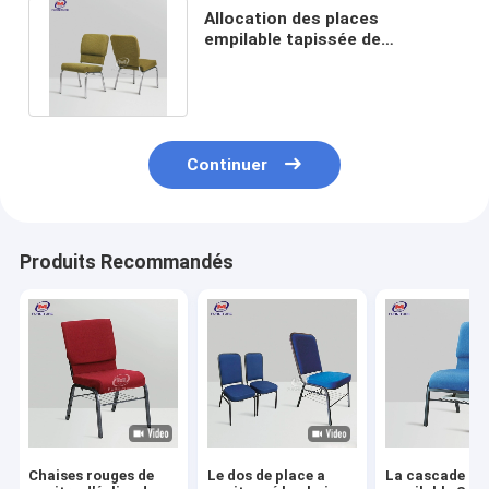
Allocation des places
empilable tapissée de
verrouillage de chaise d'église
pour le stade
Continuer
Produits Recommandés
Chaises rouges de
Le dos de place a
La cascade