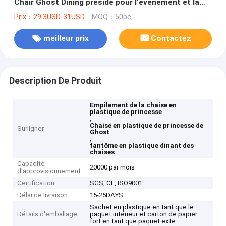
Chair Ghost Dining préside pour l'événement et la
location
Prix：29.3USD-31USD
MOQ：50pc
meilleur prix
Contactez
Description De Produit
Empilement de la chaise en
plastique de princesse
,
Chaise en plastique de princesse de
Surligner
Ghost
,
fantôme en plastique dinant des
chaises
Capacité
20000 par mois
d'approvisionnement
Certification
SGS, CE, ISO9001
Délai de livraison
15-25DAYS
Sachet en plastique en tant que le
Détails d'emballage
paquet intérieur et carton de papier
fort en tant que paquet exte